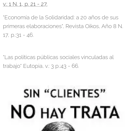
v.: 1 N. 1, p. 21 - 27.
"Economía de la Solidaridad: a 20 años de sus
primeras elaboraciones", Revista Oikos, Año 8 N.
17, p.:31 - 46.
"Las políticas públicas sociales vinculadas al
trabajo" Eutopia, v.: 3 p.:43 - 66.