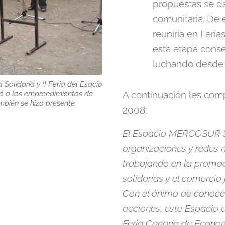
propuestas se d
comunitaria. De 
reuniría en Feria
esta etapa cons
luchando desde s
olidaria y II Feria del Esacio
ó a los emprendimientos de
A continuación les com
bién se hizo presente.
2008:
El Espacio MERCOSUR So
organizaciones y redes 
trabajando en la promoc
solidarias y el comercio 
Con el ánimo de conocer
acciones, este Espacio c
Feria Canaria de Econom