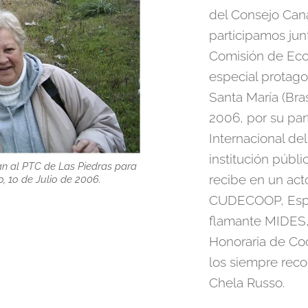
del Consejo Can
participamos jun
Comisión de Ec
especial protago
Santa María (Bras
2006, por su par
Internacional d
institución públ
an al PTC de Las Piedras para
recibe en un act
o, 1o de Julio de 2006.
CUDECOOP, Espa
flamante MIDES,
Honoraria de Coo
los siempre reco
Chela Russo.