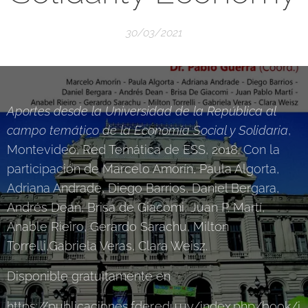
30/03/2021
Aportes desde la Universidad de la República al
campo temático de la Economía Social y Solidaria
,
Montevideo, Red Temática de ESS, 2018. Con la
participación de Marcelo Amorín, Paula Algorta,
Adriana Andrade, Diego Barrios, Daniel Bergara,
Andrés Dean, Brisa de Giacomi, Juan P. Martí,
Anable Rieiro, Gerardo Sarachu, Milton
Torrelli,Gabriela Veras, Clara Weisz.
Disponible gratuitamente en
https://publicaciones.fder.edu.uy/index.php/book/i