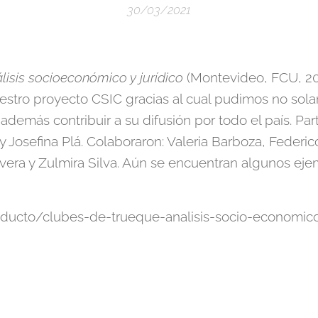
30/03/2021
lisis socioeconómico y jurídico
(Montevideo, FCU, 200
stro proyecto CSIC gracias al cual pudimos no sola
 además contribuir a su difusión por todo el país. Par
y Josefina Plá. Colaboraron: Valeria Barboza, Federico
ivera y Zulmira Silva. Aún se encuentran algunos ej
oducto/clubes-de-trueque-analisis-socio-economico