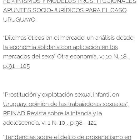
FEMINISMOS Y MODELOS PROSTITUCIONALES
APUNTES SOCIO-JURÍDICOS PARA EL CASO
URUGUAYO
"
Dilemas éticos en el mercado: un análisis desde
la economía solidaria con aplicación en los
mercados del sexo" Otra economía, v.: 10 N. 18 ,
p.:91 - 105
"Prostitución y explotación sexual infantil en
Uruguay: opinión de las trabajadoras sexuales",
REINAD Revista sobre la infancia y la
adolescencia, v.: 1 N. 10 , p.:98 - 121.
"
Tendencias sobre el delito de proxenetismo en