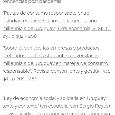
tendencias post pandemia"
"Pautas de consumo responsable entre
estudiantes universitarios de la generación
millennials del Uruguay", Otra economía, v.: XIII N.
23 , p.:192 - 208
"Sobre el perfil de las empresas y productos
preferidos por los estudiantes universitarios
millennials del Uruguay en materia de consumo
responsable", Revista pensamiento y gestión, v.: 1
48 , p.:265 - 282.
"
Ley de economía social y solidaria en Uruguay:
texto y contexto" (en coautoría con Sergio Reyes)
Revista jurídica de economía social y cooperativa,