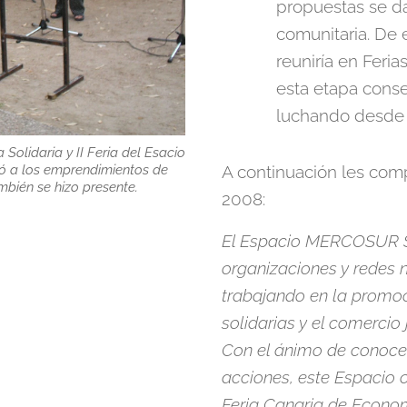
propuestas se d
comunitaria. De 
reuniría en Feria
esta etapa cons
luchando desde s
olidaria y II Feria del Esacio
ó a los emprendimientos de
A continuación les com
bién se hizo presente.
2008:
El Espacio MERCOSUR So
organizaciones y redes 
trabajando en la promoc
solidarias y el comercio 
Con el ánimo de conocer
acciones, este Espacio c
Feria Canaria de Econom