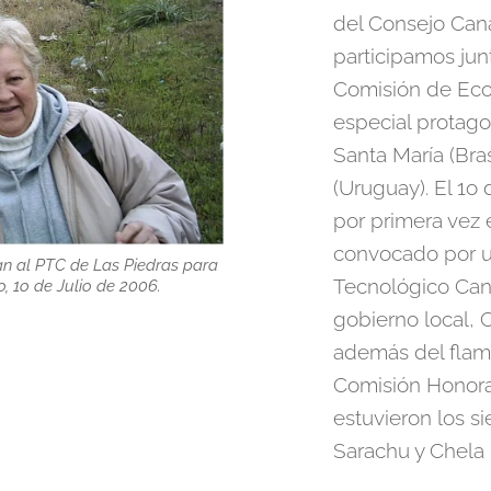
del Consejo Can
participamos jun
Comisión de Ec
especial protago
Santa María (Bra
(Uruguay). El 1o 
por primera vez 
convocado por un
an al PTC de Las Piedras para
Tecnológico Cana
o, 1o de Julio de 2006.
gobierno local,
además del flam
Comisión Honorar
estuvieron los s
Sarachu y Chela 