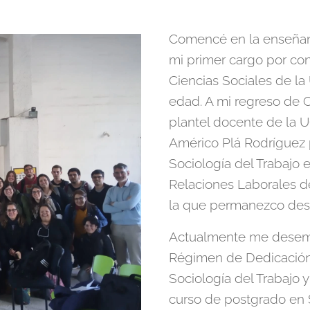
Comencé en la enseñanz
mi primer cargo por co
Ciencias Sociales de l
edad. A mi regreso de C
plantel docente de la U
Américo Plá Rodríguez 
Sociología del Trabajo 
Relaciones Laborales d
la que permanezco desd
Actualmente me desemp
Régimen de Dedicación 
Sociología del Trabajo 
curso de postgrado en 