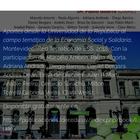
Aportes desde la Universidad de la República al
campo temático de la Economía Social y Solidaria
,
Montevideo, Red Temática de ESS, 2018. Con la
participación de Marcelo Amorín, Paula Algorta,
Adriana Andrade, Diego Barrios, Daniel Bergara,
Andrés Dean, Brisa de Giacomi, Juan P. Martí,
Anable Rieiro, Gerardo Sarachu, Milton
Torrelli,Gabriela Veras, Clara Weisz.
Disponible gratuitamente en
https://publicaciones.fder.edu.uy/index.php/book/i
ndex