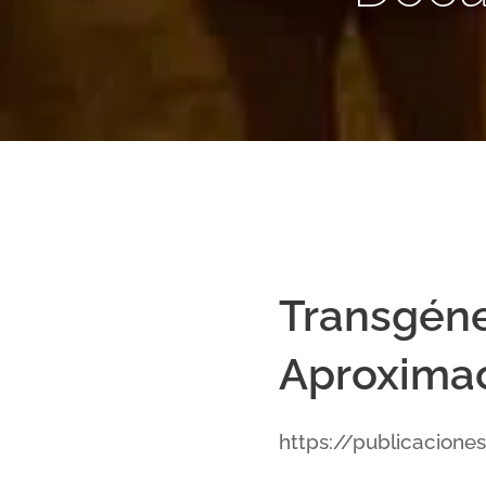
Transgéne
Aproximac
https://publicacione