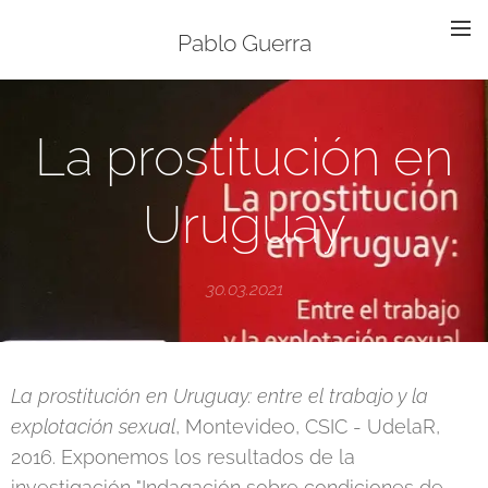
Pablo Guerra
La prostitución en
Uruguay
30.03.2021
La prostitución en Uruguay: entre el trabajo y la
explotación sexual
, Montevideo, CSIC - UdelaR,
2016. Exponemos los resultados de la
investigación "Indagación sobre condiciones de