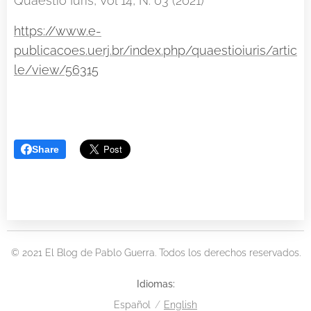
Quaestio Iuris, Vol 14, N. 03 (2021)
https://www.e-
publicacoes.uerj.br/index.php/quaestioiuris/artic
le/view/56315
Share
© 2021 El Blog de Pablo Guerra. Todos los derechos reservados.
Idiomas
Español
English