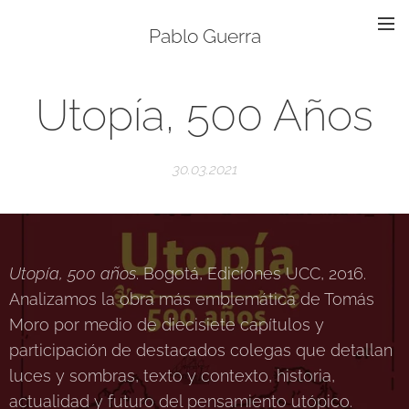
Pablo Guerra
Utopía, 500 Años
30.03.2021
Utopía, 500 años
. Bogotá, Ediciones UCC, 2016.
Analizamos la obra más emblemática de Tomás
Moro por medio de diecisiete capítulos y
participación de destacados colegas que detallan
luces y sombras, texto y contexto, historia,
actualidad y futuro del pensamiento utópico.