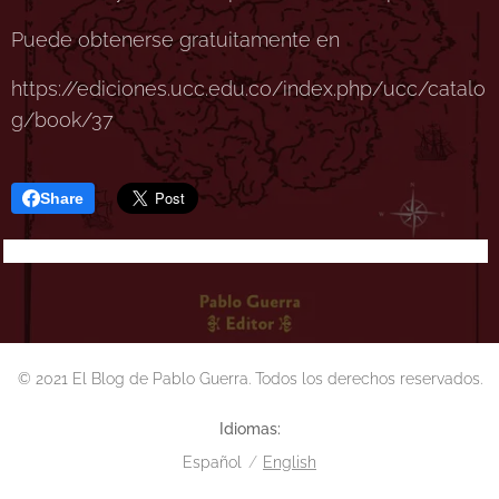
Puede obtenerse gratuitamente en
https://ediciones.ucc.edu.co/index.php/ucc/catalo
g/book/37
Share
© 2021 El Blog de Pablo Guerra. Todos los derechos reservados.
Idiomas
Español
English